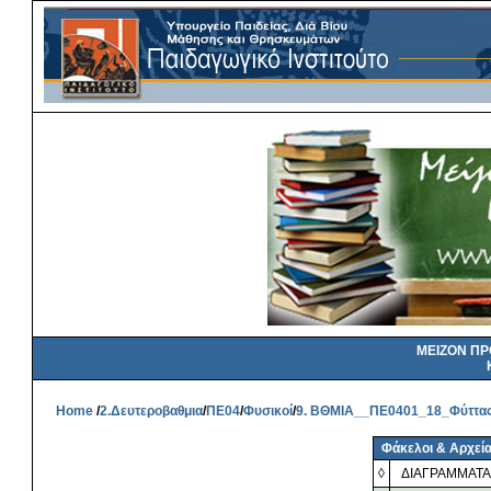
ΜΕΙΖΟΝ Π
Home
/
2.Δευτεροβαθμια
/
ΠΕ04
/
Φυσικοί
/
9. ΒΘΜΙΑ__ΠΕ0401_18_Φύττας
Φάκελοι & Αρχεί
◊
ΔΙΑΓΡΑΜΜΑΤΑ