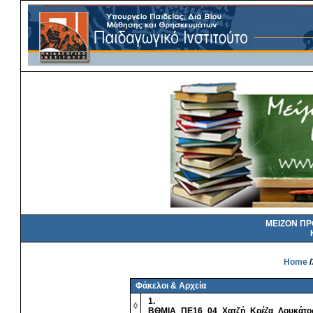
ΜΕΙΖΟΝ Π
Home
/
Φάκελοι & Αρχεία
1.
◊
ΒΘΜΙΑ_ΠΕ16_04_Χατζή_Κρέζα_Λουκάτο