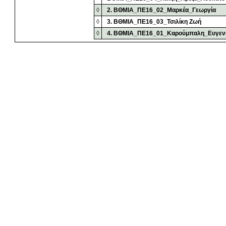
◊
2. ΒΘΜΙΑ_ΠΕ16_02_Μαρκέα_Γεωργία
◊
3. ΒΘΜΙΑ_ΠΕ16_03_Τσιλίκη Ζωή
◊
4. ΒΘΜΙΑ_ΠΕ16_01_Καρούμπαλη_Ευγεν