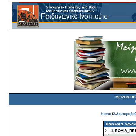
ΜΕΙΖΟΝ Π
Home
/
2.Δευτεροβαθ
Φάκελοι & Αρχεί
◊
1. ΒΘΜΙΑ_ΠΕ1