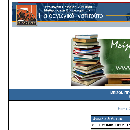
ΜΕΙΖΟΝ Π
Home
/
Φάκελοι & Αρχεία
◊
1. ΒΘΜΙΑ_ΠΕ06_1