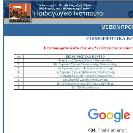
ΜΕΙΖΟΝ ΠΡΟ
ΕΠΙΜΟΡΦΩΤΙΚΑ ΚΕ
Πατώντας αριστερό κλίκ πάνω στις διευθύνσεις των εκπαιδευτι
α/α
ΕΠΙΜΟΡΦΩΤΙΚΟ ΚΕΝΤΡΟ
1.
6ο Δημοτικό Σχολείο Συκεών Θεσσαλονίκης
2.
18ο Δημοτικό Σχολείο Σταυρούπολης Θεσσαλονίκης
3.
7ο Δημοτικό Σχολείο Ευόσμου Θεσσαλονίκης
4.
5ο Δημοτικό Σχολείο Καλαμαριάς Θεσσαλονίκης
5.
1ο Δημοτικό Σχολείο Πυλαίας Θεσσαλονίκης
6.
92ο Δημοτικό Σχολείο Θεσσαλονίκης
7.
1ο ΠΕΚ Θεσσαλονίκης (27ο Λύκειο Θεσ/νίκης)
8.
2ο ΠΕΚ Θεσσαλονίκης